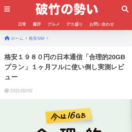
日常
書評
グルメ
デカ盛り
お問い合わせ
ホーム
格安SIM
格安１９８０円の日本通信「合理的20GB
プラン」１ヶ月フルに使い倒し実測レビ
ュー
2021/02/02