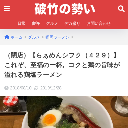
日常
書評
グルメ
デカ盛り
お問い合わせ
ホーム
グルメ
福岡ラーメン
（閉店）【らぁめんシフク（４２９）】
これぞ、至福の一杯。コクと鶏の旨味が
溢れる鶏塩ラーメン
2018/08/10
2019/12/28