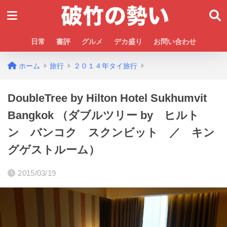
日常
書評
グルメ
デカ盛り
お問い合わせ
ホーム
旅行
２０１４年タイ旅行
DoubleTree by Hilton Hotel Sukhumvit
Bangkok （ダブルツリー by ヒルト
ン バンコク スクンビット ／ キン
グゲストルーム）
2015/03/19