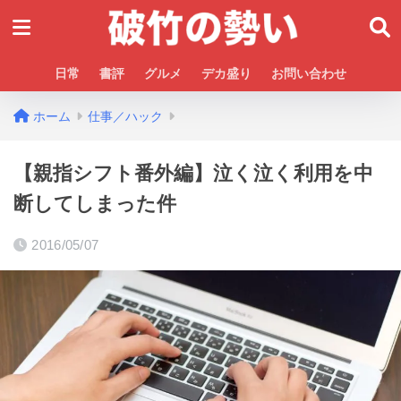
日常
書評
グルメ
デカ盛り
お問い合わせ
ホーム
仕事／ハック
【親指シフト番外編】泣く泣く利用を中
断してしまった件
2016/05/07