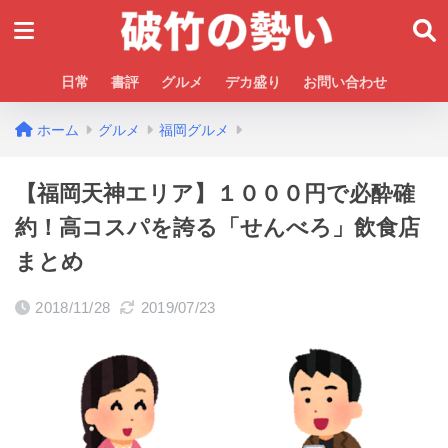
日常
書評
グルメ
デカ盛り
お問い合わせ
ホーム
グルメ
福岡グルメ
【福岡天神エリア】１０００円で必酔確
約！高コスパを誇る「せんべろ」飲食店
まとめ
2018/11/28
2019/07/23