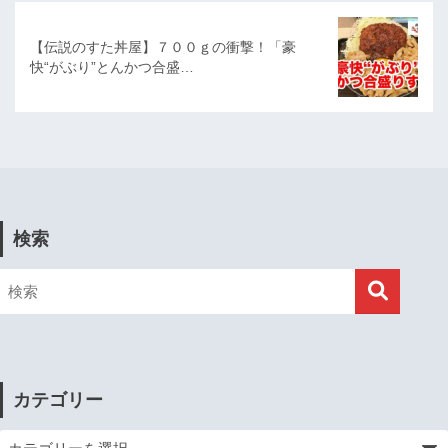
【伝説のすた丼屋】７００ｇの衝撃！「豪
快“がぶり”とんかつ合盛…
検索
カテゴリー