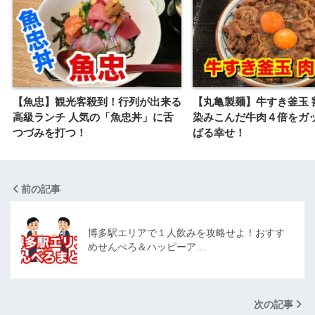
【魚忠】観光客殺到！行列が出来る
【丸亀製麺】牛すき釜玉 
高級ランチ 人気の「魚忠丼」に舌
染みこんだ牛肉４倍をガ
つづみを打つ！
ばる幸せ！
前の記事
博多駅エリアで１人飲みを攻略せよ！おすす
めせんべろ＆ハッピーア…
次の記事