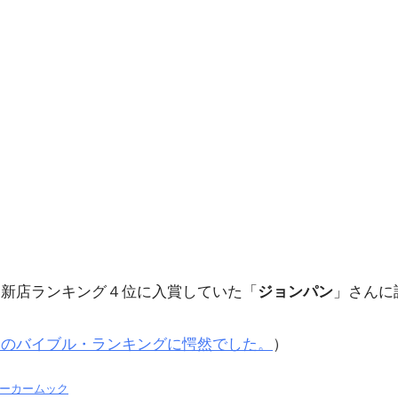
で、新店ランキング４位に入賞していた「
ジョンパン
」さんに
ヲタのバイブル・ランキングに愕然でした。
）
ウォーカームック