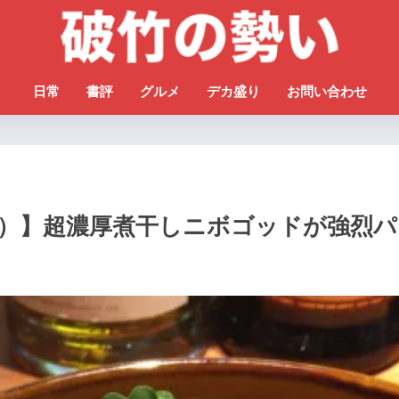
日常
書評
グルメ
デカ盛り
お問い合わせ
パン）】超濃厚煮干しニボゴッドが強烈