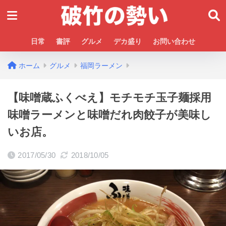
日常
書評
グルメ
デカ盛り
お問い合わせ
ホーム
グルメ
福岡ラーメン
【味噌蔵ふくべえ】モチモチ玉子麺採用
味噌ラーメンと味噌だれ肉餃子が美味し
いお店。
2017/05/30
2018/10/05