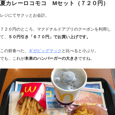
夏カレーロコモコ Mセット（７２０円）
レジにてサクッとお会計。
７２０円のところ、マクドナルドアプリのクーポンを利用し
て、
５０円引き「６７０円」でお買い上げです。
この前食べた、
ギガビッグマック
と比べると小ぶり。
でも、これが
本来のハンバーガーの大きさ
ですね。