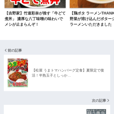
【吉野家】竹達彩奈が推す「牛どて
【鶏ポタ ラーメンTHAN
煮丼」 濃厚な八丁味噌の味わいで
野菜が溶け込んだポター
メシが止まらんぞ！
ラーメンいただきました
前の記事
【松屋 うまトマハンバーグ定食】夏限定で復
活！半熟玉子としっか…
次の記事