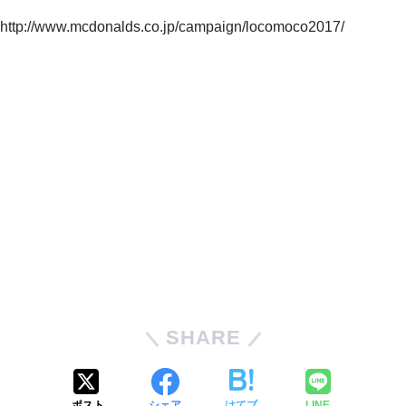
http://www.mcdonalds.co.jp/campaign/locomoco2017/
SHARE
ポスト
シェア
はてブ
LINE