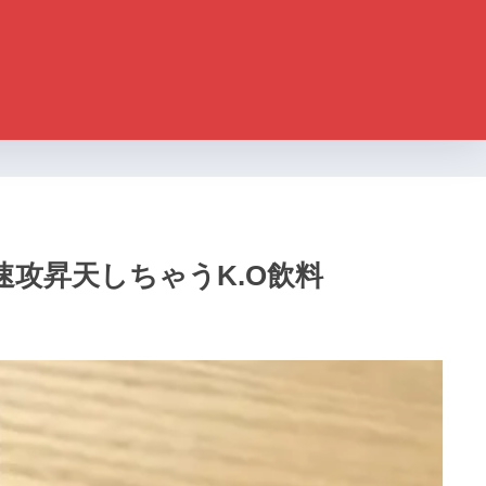
速攻昇天しちゃうK.O飲料