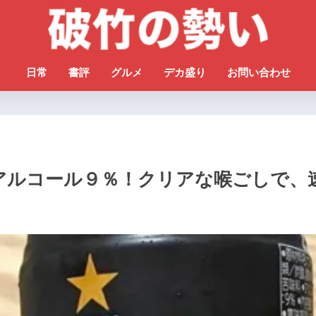
日常
書評
グルメ
デカ盛り
お問い合わせ
9】アルコール９％！クリアな喉ごしで、