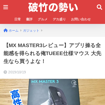
日常
書評
グルメ
デカ盛り
お問い合わせ
ホーム
ガジェット
【MX MASTER3レビュー】アプリ操る全
能感を得られる俺TUEEE仕様マウス 大先
生なら買うよな！
2019/10/19