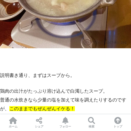
説明書き通り、まずはスープから。
鶏肉の出汁がたっぷり溶け込んで白濁したスープ。
普通の水炊きなら少量の塩を加えて味を調えたりするのです
が、
このままでもぜんぜんイケる！
スープにはゆるいとろみがついて、カラダに良いエキスが溶け
出してるに違いありません！
ホーム
シェア
フォロー
検索
トップ