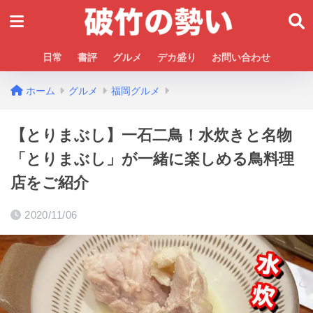
日常
書評
グルメ
デカ盛り
お問い合わせ
ホーム
グルメ
福岡グルメ
【とりまぶし】一石二鳥！水炊きと名物
「とりまぶし」が一緒に楽しめる鳥料理
店をご紹介
2020/11/06