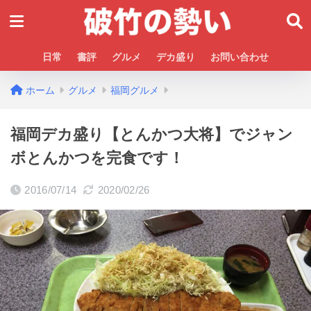
日常
書評
グルメ
デカ盛り
お問い合わせ
ホーム
グルメ
福岡グルメ
福岡デカ盛り【とんかつ大将】でジャン
ボとんかつを完食です！
2016/07/14
2020/02/26