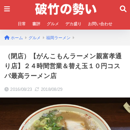
日常
書評
グルメ
デカ盛り
お問い合わせ
ホーム
グルメ
福岡ラーメン
（閉店）【がんこもんラーメン親富孝通
り店】２４時間営業＆替え玉１０円コス
パ最高ラーメン店
2016/08/23
2018/08/29