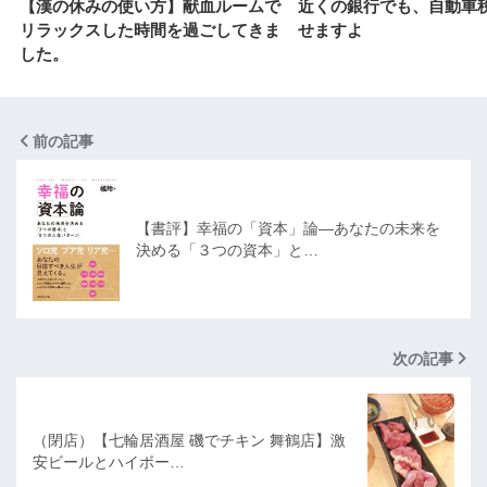
【漢の休みの使い方】献血ルームで
近くの銀行でも、自動車
リラックスした時間を過ごしてきま
せますよ
した。
前の記事
【書評】幸福の「資本」論―あなたの未来を
決める「３つの資本」と…
次の記事
（閉店）【七輪居酒屋 磯でチキン 舞鶴店】激
安ビールとハイボー…