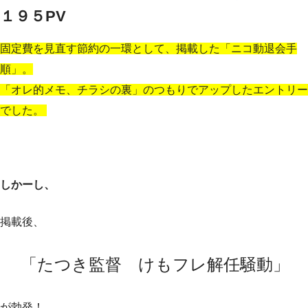
１９５PV
固定費を見直す節約の一環として、掲載した「ニコ動退会手
順」。
「オレ的メモ、チラシの裏」のつもりでアップしたエントリー
でした。
しかーし、
掲載後、
「たつき監督 けもフレ解任騒動」
が勃発！