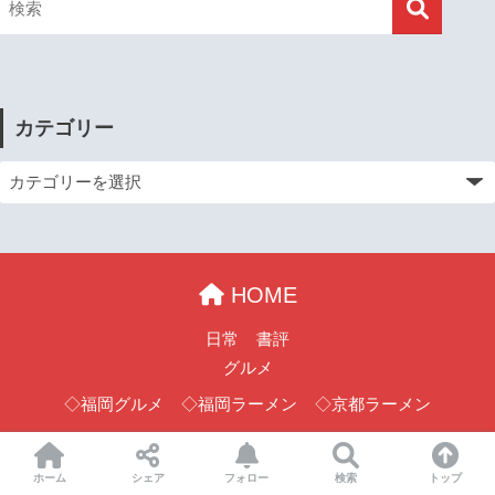
カテゴリー
HOME
日常
書評
グルメ
◇福岡グルメ
◇福岡ラーメン
◇京都ラーメン
デカ盛り
お問い合わせ
ホーム
シェア
フォロー
検索
トップ
© 2026 破竹の勢い All rights reserved.