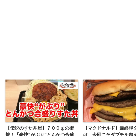
【伝説のすた丼屋】７００ｇの衝
【マクドナルド】最終弾
撃！「豪快“がぶり”とんかつ合盛
は、今回こそダブチを超