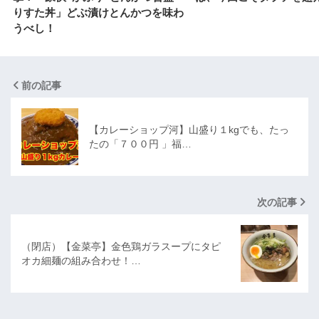
りすた丼」どぶ漬けとんかつを味わ
うべし！
前の記事
【カレーショップ河】山盛り１kgでも、たっ
たの「７００円 」福…
次の記事
（閉店）【金菜亭】金色鶏ガラスープにタピ
オカ細麺の組み合わせ！…