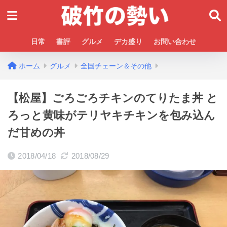
日常
書評
グルメ
デカ盛り
お問い合わせ
ホーム
グルメ
全国チェーン＆その他
【松屋】ごろごろチキンのてりたま丼 と
ろっと黄味がテリヤキチキンを包み込ん
だ甘めの丼
2018/04/18
2018/08/29