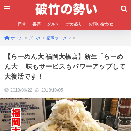
日常
書評
グルメ
デカ盛り
お問い合わせ
ホーム
グルメ
福岡ラーメン
【らーめん大 福岡大橋店】新生「らーめ
ん大」 味もサービスもパワーアップして
大復活です！
2018/06/22
2018/10/05