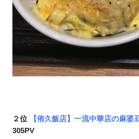
２位
【侑久飯店】一流中華店の麻婆
305PV