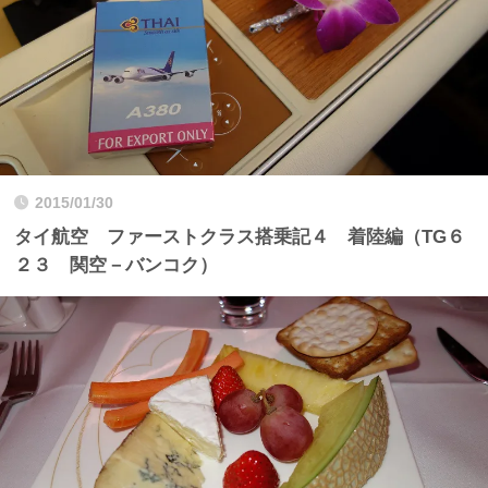
2015/01/30
タイ航空 ファーストクラス搭乗記４ 着陸編（TG６
２３ 関空－バンコク）