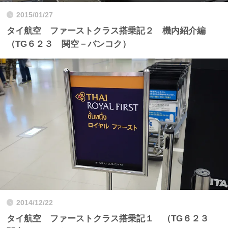
2015/01/27
タイ航空 ファーストクラス搭乗記２ 機内紹介編
（TG６２３ 関空－バンコク）
2014/12/22
タイ航空 ファーストクラス搭乗記１ （TG６２３