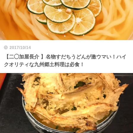
2017/10/14
【二◯加屋長介 】名物すだちうどんが激ウマい！ハイ
クオリティな九州郷土料理は必食！