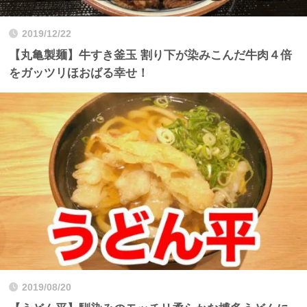
2019/12/22
【丸亀製麺】牛すき釜玉 割り下が染みこんだ牛肉４倍
をガッツリほおばる幸せ！
2019/08/20