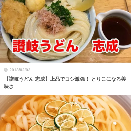
2018/02/02
【讃岐うどん 志成】上品でコシ激強！ とりこになる美
味さ