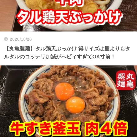
2020/10/26
【丸亀製麺】タル鶏天ぶっかけ 得サイズは量よりもタ
ルタルのコッテリ加減がへビィすぎてOK寸前！