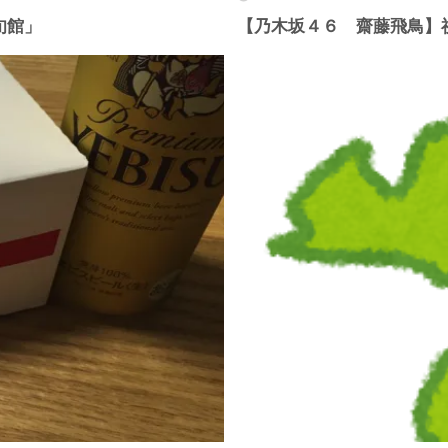
旬館」
【乃木坂４６ 齋藤飛鳥】