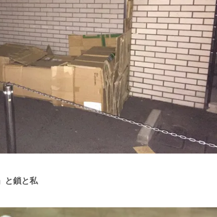
』と鎖と私