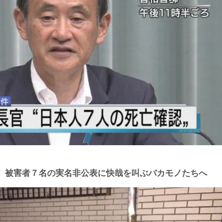
】被害者７名の実名非公表に快哉を叫ぶバカモノたちへ