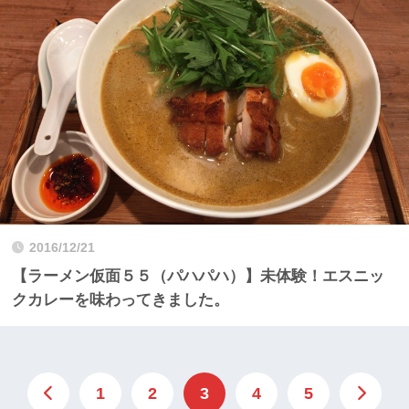
2016/12/21
【ラーメン仮面５５（パハパハ）】未体験！エスニッ
クカレーを味わってきました。
1
2
3
4
5