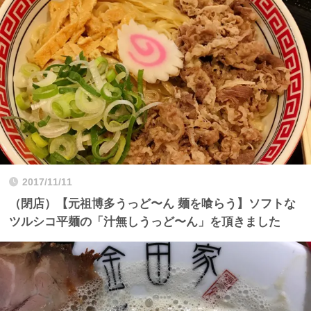
2017/11/11
（閉店）【元祖博多うっど〜ん 麺を喰らう】ソフトな
ツルシコ平麺の「汁無しうっど〜ん」を頂きました