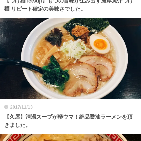
【つけ麺Tetsuji】もつの旨味が生み出す濃厚魚介つけ
麺 リピート確定の美味さでした。
2017/11/13
【久屋】清湯スープが極ウマ！絶品醤油ラーメンを頂
きました。